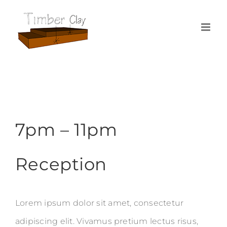
Skip
to
content
7pm – 11pm
Reception
Lorem ipsum dolor sit amet, consectetur
adipiscing elit. Vivamus pretium lectus risus,