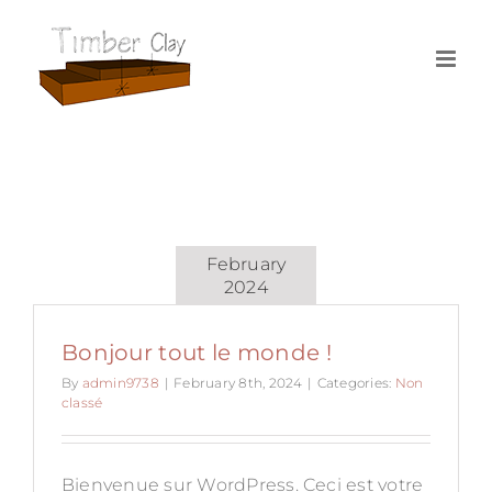
Skip
to
content
February
2024
Bonjour tout le monde !
By
admin9738
|
February 8th, 2024
|
Categories:
Non
classé
Bienvenue sur WordPress. Ceci est votre