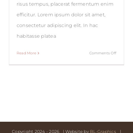
risus tempus, placerat fermentum enim
efficitur. Lorem ipsum dolor sit amet,
consectetur adipiscing elit. In hac
habitasse platea
on
Read More
Comments Off
7pm
–
11pm
Receptio
Copyright 2024 -
2026 | Website by
BL-Graphics
|