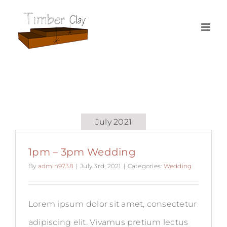
Skip
to
content
July 2021
1pm – 3pm Wedding
By
admin9738
|
July 3rd, 2021
|
Categories:
Wedding
Lorem ipsum dolor sit amet, consectetur
adipiscing elit. Vivamus pretium lectus